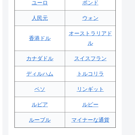
ユーロ
ポンド
人民元
ウォン
オーストラリアド
香港ドル
ル
カナダドル
スイスフラン
ディルハム
トルコリラ
ペソ
リンギット
ルピア
ルピー
ルーブル
マイナーな通貨