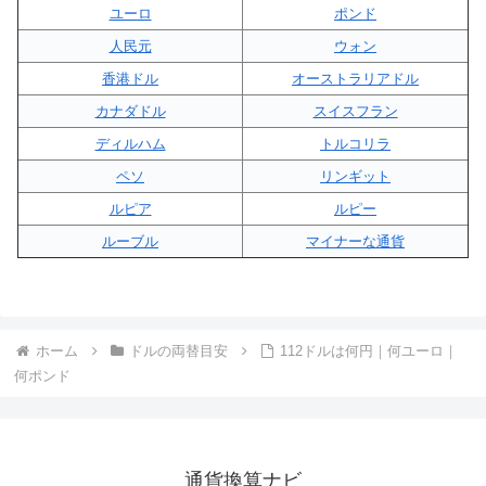
ユーロ
ポンド
人民元
ウォン
香港ドル
オーストラリアドル
カナダドル
スイスフラン
ディルハム
トルコリラ
ペソ
リンギット
ルピア
ルピー
ルーブル
マイナーな通貨
ホーム
ドルの両替目安
112ドルは何円｜何ユーロ｜
何ポンド
通貨換算ナビ