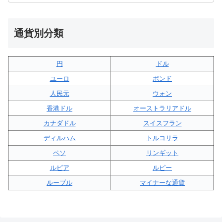
通貨別分類
円
ドル
ユーロ
ポンド
人民元
ウォン
香港ドル
オーストラリアドル
カナダドル
スイスフラン
ディルハム
トルコリラ
ペソ
リンギット
ルピア
ルピー
ルーブル
マイナーな通貨